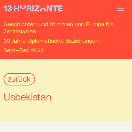
Geschichten und Stimmen von Europa bis
Zentralasien
30 Jahre diplomatische Beziehungen
Sept—Dez
2022
zurück
Usbekistan