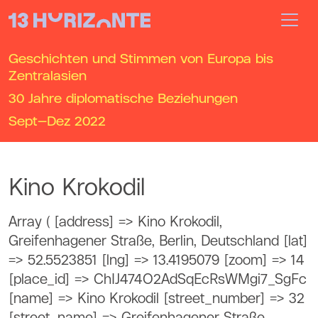
Geschichten und Stimmen von Europa bis
Zentralasien
30 Jahre diplomatische Beziehungen
Sept—Dez
2022
Kino Krokodil
Array ( [address] => Kino Krokodil,
Greifenhagener Straße, Berlin, Deutschland [lat]
=> 52.5523851 [lng] => 13.4195079 [zoom] => 14
[place_id] => ChIJ474O2AdSqEcRsWMgi7_SgFc
[name] => Kino Krokodil [street_number] => 32