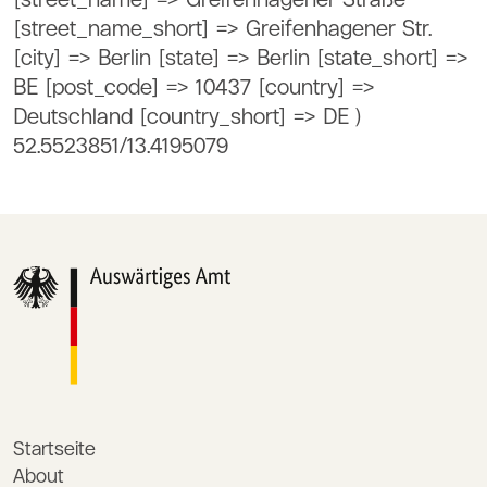
[street_name] => Greifenhagener Straße
[street_name_short] => Greifenhagener Str.
[city] => Berlin [state] => Berlin [state_short] =>
BE [post_code] => 10437 [country] =>
Deutschland [country_short] => DE )
52.5523851/13.4195079
Startseite
About