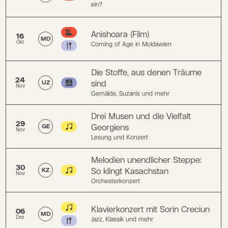
ein?
Anishoara (Film)
16
MD
Okt
Coming of Age in Moldawien
Die Stoffe, aus denen Träume
24
sind
UZ
Nov
Gemälde, Suzanis und mehr
Drei Musen und die Vielfalt
29
Georgiens
GE
Nov
Lesung und Konzert
Melodien unendlicher Steppe:
30
So klingt Kasachstan
KZ
Nov
Orchesterkonzert
Klavierkonzert mit Sorin Creciun
06
MD
Dez
Jazz, Klassik und mehr