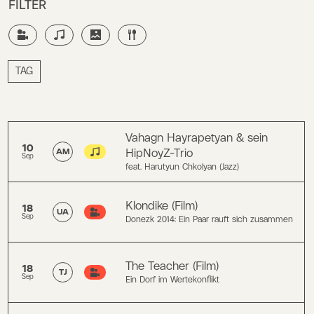
FILTER
TAG
Vahagn Hayrapetyan & sein
10
HipNoyZ-Trio
AM
Sep
feat. Harutyun Chkolyan (Jazz)
Klondike (Film)
18
UA
Sep
Donezk 2014: Ein Paar rauft sich zusammen
The Teacher (Film)
18
TJ
Sep
Ein Dorf im Wertekonflikt