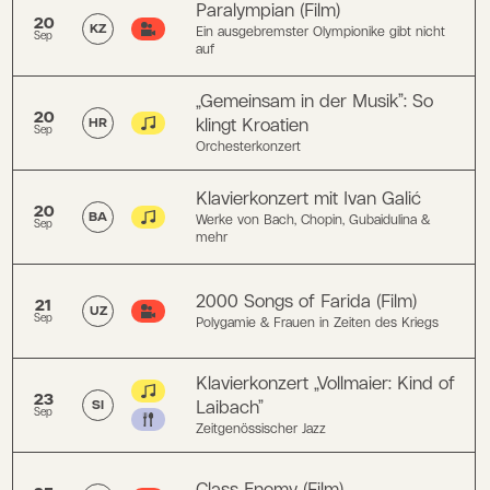
Paralympian (Film)
20
KZ
Ein ausgebremster Olympionike gibt nicht
Sep
auf
„Gemeinsam in der Musik”: So
20
klingt Kroatien
HR
Sep
Orchesterkonzert
Klavierkonzert mit Ivan Galić
20
BA
Werke von Bach, Chopin, Gubaidulina &
Sep
mehr
2000 Songs of Farida (Film)
21
UZ
Sep
Polygamie & Frauen in Zeiten des Kriegs
Klavierkonzert „Vollmaier: Kind of
23
Laibach”
SI
Sep
Zeitgenössischer Jazz