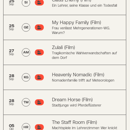
Class Enemy (Film)
25
SI
Sep
Ein Lehrer, seine Klasse und ein Todesfall
My Happy Family (Film)
25
GE
Frau verlässt Mehrgenerationen-WG.
Sep
Warum?
Zulali (Film)
27
AM
Tragikomische Wahlverwandschaften auf
Sep
dem Dorf
Heavenly Nomadic (Film)
28
KG
Sep
Nomadenfamilie trifft auf Meteorologen
Dream Horse (Film)
28
TM
Sep
Stadtjunge wird Pferdeflüsterer
The Staff Room (Film)
05
HR
Machtspiele im Lehrerzimmer: Wer knickt
Okt