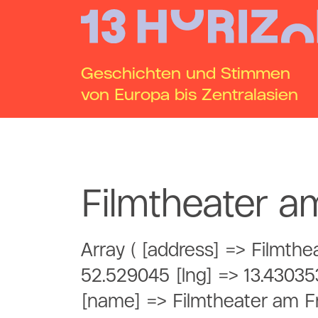
Geschichten und Stimmen
von Europa bis Zentralasien
Filmtheater a
Array ( [address] => Filmthe
52.529045 [lng] => 13.43035
[name] => Filmtheater am Fr