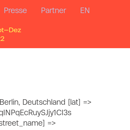
Presse
Partner
EN
pt—Dez
22
erlin, Deutschland [lat] =>
P1qINPqEcRuySJjy1CI3s
[street_name] =>