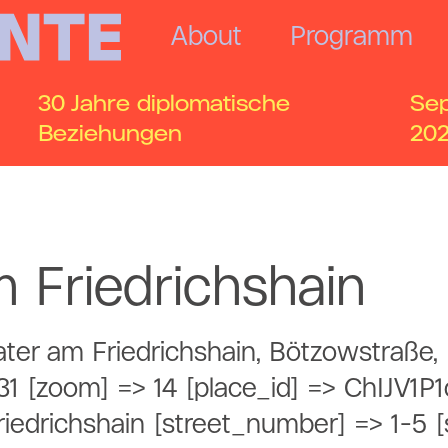
About
Programm
30 Jahre diplomatische
Se
Beziehungen
20
m Friedrichshain
ater am Friedrichshain, Bötzowstraße, B
31 [zoom] => 14 [place_id] => ChIJV1
iedrichshain [street_number] => 1-5 