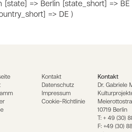
n [state] => Berlin [state_short] => B
ountry_short] => DE )
seite
Kontakt
Kontakt
t
Datenschutz
Dr. Gabriele 
ramm
Impressum
Kulturprojekt
er
Cookie-Richtlinie
Meierottostr
se
10719 Berlin
T: + 49 (30) 
F: +49 (30) 8