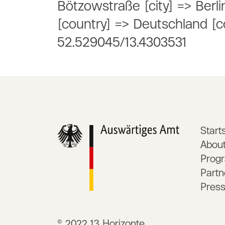
Bötzowstraße [city] => Berli
[country] => Deutschland [c
52.529045/13.4303531
Start
Abou
Prog
Partn
Pres
© 2022 13 Horizonte