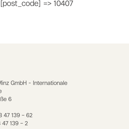
E [post_code] => 10407
Minz GmbH - Internationale
e
aße 6
88 47 139 – 62
8 47 139 – 2