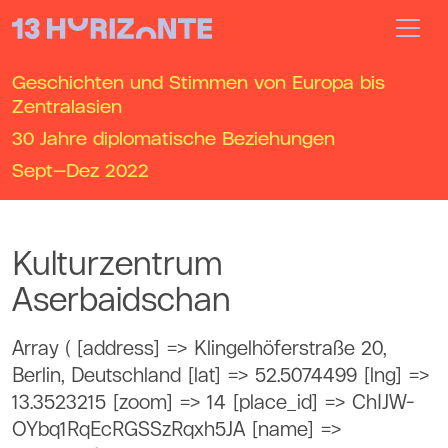
Geschichten und Stimmen von Europa bis
Zentralasien
30 Jahre diplomatische Beziehungen
Sept—Dez
2022
Kulturzentrum
Aserbaidschan
Array ( [address] => Klingelhöferstraße 20,
Berlin, Deutschland [lat] => 52.5074499 [lng] =>
13.3523215 [zoom] => 14 [place_id] => ChIJW-
OYbq1RqEcRGSSzRqxh5JA [name] =>